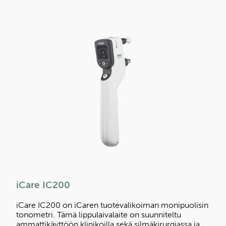
iCare IC200
iCare IC200 on iCaren tuotevalikoiman monipuolisin
tonometri. Tämä lippulaivalaite on suunniteltu
ammattikäyttöön klinikoilla sekä silmäkirurgiassa ja