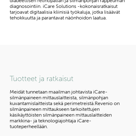
diabeettisen retinopatian ja silmänpohjan rappeuman
diagnosointiin. iCare Solutions -kokonaisratkaisut
tarjoavat digitaalisia kliinisiä työkaluja, jotka lisäävät
tehokkuutta ja parantavat näönhoidon laatua.
Tuotteet ja ratkaisut
Meidät tunnetaan maailman johtavista iCare-
silmänpaineen mittauslaitteista, silmänpohjan
kuvantamislaitteista sekä perimetreistä.Revenio on
silmänpaineen mittaukseen tarkoitettujen
käsikäyttöisten silmänpaineen mittauslaitteiden
markkina- ja teknologiajohtaja iCare-
tuoteperheellään.