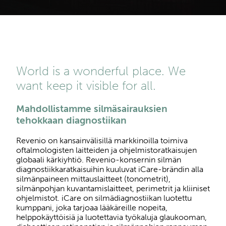
World is a wonderful place. We
want keep it visible for all.
Mahdollistamme silmäsairauksien
tehokkaan diagnostiikan
Revenio on kansainvälisillä markkinoilla toimiva
oftalmologisten laitteiden ja ohjelmistoratkaisujen
globaali kärkiyhtiö. Revenio-konsernin silmän
diagnostiikkaratkaisuihin kuuluvat iCare-brändin alla
silmänpaineen mittauslaitteet (tonometrit),
silmänpohjan kuvantamislaitteet, perimetrit ja kliiniset
ohjelmistot. iCare on silmädiagnostiikan luotettu
kumppani, joka tarjoaa lääkäreille nopeita,
helppokäyttöisiä ja luotettavia työkaluja glaukooman,