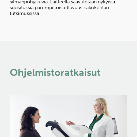
silmänpohjakuvia. Laitteella saavutetaan nykyisiä
suosituksia parempi toistettavuus näkökentän
tutkimuksissa.
Ohjelmistoratkaisut