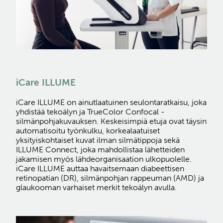
iCare ILLUME
iCare ILLUME on ainutlaatuinen seulontaratkaisu, joka
yhdistää tekoälyn ja TrueColor Confocal -
silmänpohjakuvauksen. Keskeisimpiä etuja ovat täysin
automatisoitu työnkulku, korkealaatuiset
yksityiskohtaiset kuvat ilman silmätippoja sekä
ILLUME Connect, joka mahdollistaa lähetteiden
jakamisen myös lähdeorganisaation ulkopuolelle.
iCare ILLUME auttaa havaitsemaan diabeettisen
retinopatian (DR), silmänpohjan rappeuman (AMD) ja
glaukooman varhaiset merkit tekoälyn avulla.