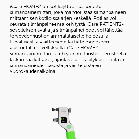
iCare HOME2 on kotikäyttöön tarkoitettu
silmänpainemittari, joka mahdollistaa silmänpaineen
mittaamisen kotiloissa arjen keskellä. Potilas voi
seurata silmänpaineensa kehitystä iCare PATIENT2-
sovelluksen avulla ja silmänpainetiedot voi lähettää
terveydenhuollon ammattilaiselle helposti ja
turvallisesti älylaitteeseen tai tietokoneeseen
asennetulla sovelluksella. iCare HOME2 -
silmänpainemittarilla tehtyjen mittausten perusteella
lääkäri saa kattavan, ajantasaisen käsityksen potilaan
silmänpaineiden tasosta ja vaihteluista eri
vuorokaudenaikoina.