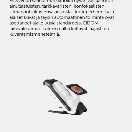
EIDON on saanut markkinoilla hyvän vastaanoton
ainutlaatuisten, tarkkaväristen, konfokaalisten
silmänpohjakuviensa ansiosta. Tuoteperheen laaja-
alaiset kuvat ja täysin automaattinen toiminta ovat
asettaneet alalle uusia standardeja. EIDON-
laitevalikoiman kolme mallia kattavat laajasti eri
kuvantamismenetelmiä.