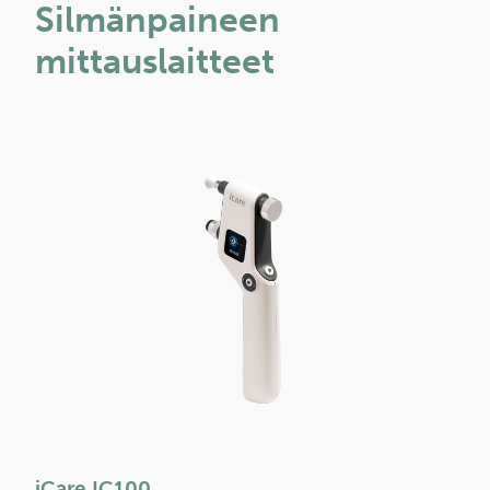
Silmänpaineen
mittauslaitteet
iCare IC100