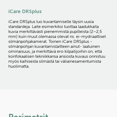
iCare DRSplus
iCare DRSplus luo kuvantamiselle täysin uusia
standardeja. Laite esimerkiksi tuottaa laadukkaita
kuvia merkittävästi pienemmistä pupilleista (2–2,5
mm) kuin muut olemassa olevat ns. ei-mydriaattiset
silmänpohjakamerat. Toinen iCare DRSplus -
silmänpohjan kuvantamislaitteen ainut- laatuinen
ominaisuus, ja merkittävä ero kilpailijoihin on, että
konfokaalisen tekniikkansa ansiosta kuvaus onnistuu
myös kaihisesta silmästä tai väliainesamentumista
huolimatta.
Perimetrit