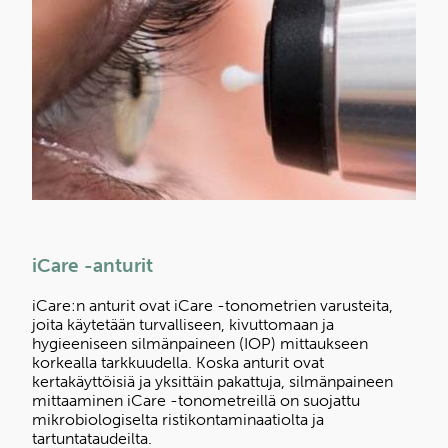
iCare -anturit
iCare:n anturit ovat iCare -tonometrien varusteita,
joita käytetään turvalliseen, kivuttomaan ja
hygieeniseen silmänpaineen (IOP) mittaukseen
korkealla tarkkuudella. Koska anturit ovat
kertakäyttöisiä ja yksittäin pakattuja, silmänpaineen
mittaaminen iCare -tonometreillä on suojattu
mikrobiologiselta ristikontaminaatiolta ja
tartuntataudeilta.