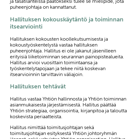
ja tasatilanteissa päätökseksi tulee se mielipide, jota
puheenjohtaja on kannattanut.
Hallituksen kokouskäytäntö ja toiminnan
itsearviointi
Hallituksen kokousten koollekutsumisesta ja
kokoustyöskentelystä vastaa hallituksen
puheenjohtaja. Hallitus ei ole jakanut jäsenilleen
erityisiä liiketoiminnan seurannan painopistealueita.
Hallitus arvioi vuosittain toimintaansa ja
työskentelytapojaan ja tekee niitä koskevan
itsearvioinnin tarvittavin väliajoin.
Hallituksen tehtävät
Hallitus vastaa Yhtiön hallinnosta ja Yhtiön toiminnan
asianmukaisesta järjestämisestä. Hallitus päättää
Yhtiön strategiaa, organisointia, kirjanpitoa ja taloutta
koskevista periaatteista.
Hallitus nimittää toimitusjohtajan sekä
toimitusjohtajan esityksestä Yhtiön johtoryhmän