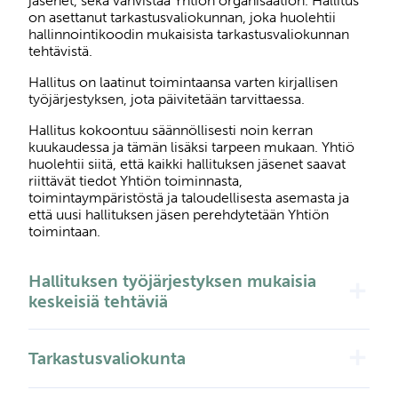
jäsenet, sekä vahvistaa Yhtiön organisaation. Hallitus
on asettanut tarkastusvaliokunnan, joka huolehtii
hallinnointikoodin mukaisista tarkastusvaliokunnan
tehtävistä.
Hallitus on laatinut toimintaansa varten kirjallisen
työjärjestyksen, jota päivitetään tarvittaessa.
Hallitus kokoontuu säännöllisesti noin kerran
kuukaudessa ja tämän lisäksi tarpeen mukaan. Yhtiö
huolehtii siitä, että kaikki hallituksen jäsenet saavat
riittävät tiedot Yhtiön toiminnasta,
toimintaympäristöstä ja taloudellisesta asemasta ja
että uusi hallituksen jäsen perehdytetään Yhtiön
toimintaan.
Hallituksen työjärjestyksen mukaisia
add
keskeisiä tehtäviä
add
Tarkastusvaliokunta