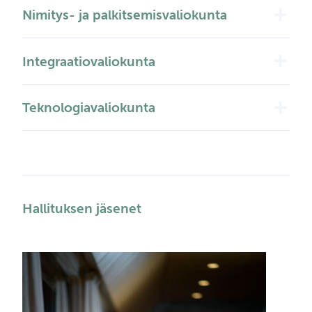
add
Nimitys- ja palkitsemisvaliokunta
add
Integraatiovaliokunta
add
Teknologiavaliokunta
Hallituksen jäsenet