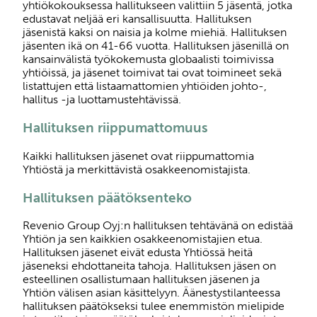
yhtiökokouksessa hallitukseen valittiin 5 jäsentä, jotka
edustavat neljää eri kansallisuutta. Hallituksen
jäsenistä kaksi on naisia ja kolme miehiä. Hallituksen
jäsenten ikä on 41-66 vuotta. Hallituksen jäsenillä on
kansainvälistä työkokemusta globaalisti toimivissa
yhtiöissä, ja jäsenet toimivat tai ovat toimineet sekä
listattujen että listaamattomien yhtiöiden johto-,
hallitus -ja luottamustehtävissä.
Hallituksen riippumattomuus
Kaikki hallituksen jäsenet ovat riippumattomia
Yhtiöstä ja merkittävistä osakkeenomistajista.
Hallituksen päätöksenteko
Revenio Group Oyj:n hallituksen tehtävänä on edistää
Yhtiön ja sen kaikkien osakkeenomistajien etua.
Hallituksen jäsenet eivät edusta Yhtiössä heitä
jäseneksi ehdottaneita tahoja. Hallituksen jäsen on
esteellinen osallistumaan hallituksen jäsenen ja
Yhtiön välisen asian käsittelyyn. Äänestystilanteessa
hallituksen päätökseksi tulee enemmistön mielipide