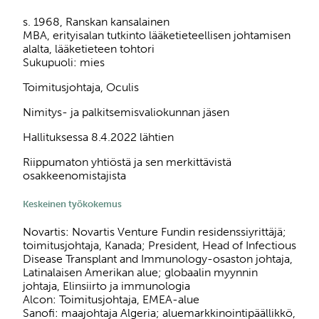
s. 1968, Ranskan kansalainen
MBA, erityisalan tutkinto lääketieteellisen johtamisen
alalta, lääketieteen tohtori
Sukupuoli: mies
Toimitusjohtaja, Oculis
Nimitys- ja palkitsemisvaliokunnan jäsen
Hallituksessa 8.4.2022 lähtien
Riippumaton yhtiöstä ja sen merkittävistä
osakkeenomistajista
Keskeinen työkokemus
Novartis: Novartis Venture Fundin residenssiyrittäjä;
toimitusjohtaja, Kanada; President, Head of Infectious
Disease Transplant and Immunology-osaston johtaja,
Latinalaisen Amerikan alue; globaalin myynnin
johtaja, Elinsiirto ja immunologia
Alcon: Toimitusjohtaja, EMEA-alue
Sanofi: maajohtaja Algeria; aluemarkkinointipäällikkö,