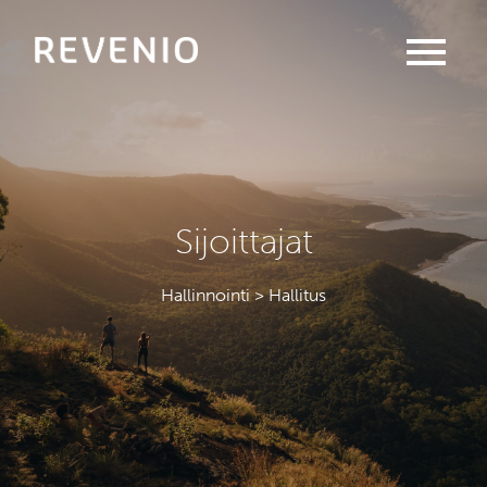
menu
Sijoittajat
Hallinnointi > Hallitus