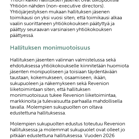
Yhtiöön nähden (non-executive directors).
Yhtiöjärjestyksen mukaan hallituksen jäsenen
toimikausi on yksi vuosi siten, että toimikausi alkaa
vaalin suorittaneen yhtiökokouksen päätyttyä ja
päättyy seuraavan varsinaisen yhtiökokouksen
päättyessä.
Hallituksen monimuotoisuus
Hallituksen jäsenten valinnan valmistelussa sekä
ehdotuksessa yhtiökokoukselle kiinnitetään huomiota
jäsenten monipuoliseen ja toisiaan täydentävään
taustaan, kokemukseen, osaamiseen, ikään,
sukupuoleen ja näkemykseen sekä Revenion
liiketoimintaan siten, että hallituksen
monimuotoisuus tukee Revenion liiketoimintaa,
markkinoita ja tulevaisuutta parhaalla mahdollisella
tavalla. Molempien sukupuolten on oltava
edustettuna hallituksessa.
Molempien sukupuolten edustus toteutuu Revenion
hallituksessa ja molemmat sukupuolet ovat olleet jo
pitkään edustettuna hallituksessa. Vuoden 2026