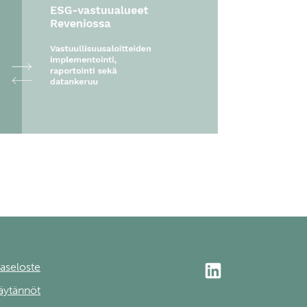
aseloste
äytännöt