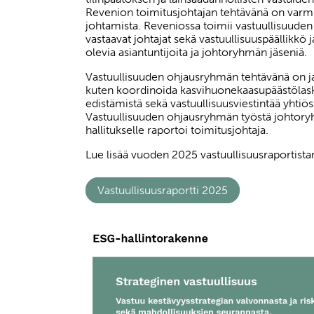
Revenion toimitusjohtajan tehtävänä on varmis
johtamista. Reveniossa toimii vastuullisuuden
vastaavat johtajat sekä vastuullisuuspäällikkö 
olevia asiantuntijoita ja johtoryhmän jäseniä.
Vastuullisuuden ohjausryhmän tehtävänä on jal
kuten koordinoida kasvihuonekaasupäästölasken
edistämistä sekä vastuullisuusviestintää yhtiö
Vastuullisuuden ohjausryhmän työstä johtoryh
hallitukselle raportoi toimitusjohtaja.
Lue lisää vuoden 2025 vastuullisuusraportis
Vastuullisuusraportti 2025