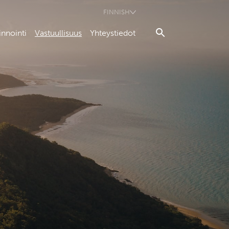
FINNISH
innointi
Vastuullisuus
Yhteystiedot