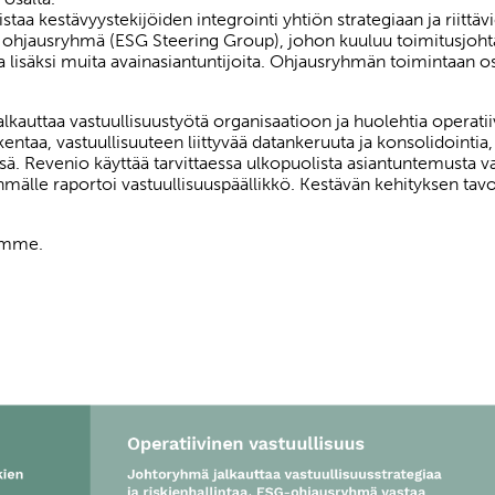
taa kestävyystekijöiden integrointi yhtiön strategiaan ja riitt
 ohjausryhmä (ESG Steering Group), johon kuuluu toimitusjohtaja
ja lisäksi muita avainasiantuntijoita. Ohjausryhmän toimintaan osa
kauttaa vastuullisuustyötä organisaatioon ja huolehtia operati
taa, vastuullisuuteen liittyvää datankeruuta ja konsolidointia,
ssä. Revenio käyttää tarvittaessa ulkopuolista asiantuntemusta v
mälle raportoi vastuullisuuspäällikkö. Kestävän kehityksen tav
tamme.