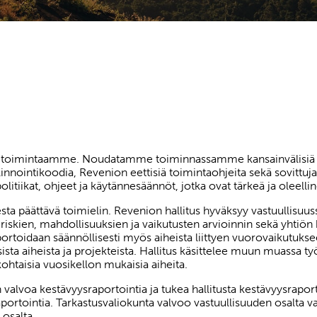
tu toimintaamme. Noudatamme toiminnassamme kansainvälisiä ja 
linnointikoodia, Revenion eettisiä toimintaohjeita sekä sovitt
litiikat, ohjeet ja käytännesäännöt, jotka ovat tärkeä ja oleel
esta päättävä toimielin. Revenion hallitus hyväksyy vastuullisuu
 riskien, mahdollisuuksien ja vaikutusten arvioinnin sekä yhtiön k
aportoidaan säännöllisesti myös aiheista liittyen vuorovaikutuk
sista aiheista ja projekteista. Hallitus käsittelee muun muassa t
nkohtaisia vuosikellon mukaisia aiheita.
valvoa kestävyysraportointia ja tukea hallitusta kestävyysraport
portointia. Tarkastusvaliokunta valvoo vastuullisuuden osalta va
 osalta.