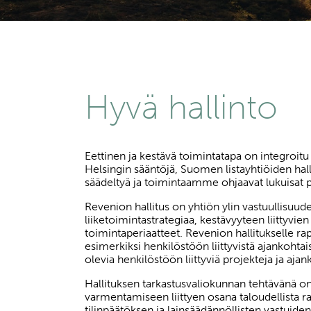
Hyvä hallinto
Eettinen ja kestävä toimintatapa on integroi
Helsingin sääntöjä, Suomen listayhtiöiden hal
säädeltyä ja toimintaamme ohjaavat lukuisat po
Revenion hallitus on yhtiön ylin vastuullisuud
liiketoimintastrategiaa, kestävyyteen liittyvien
toimintaperiaatteet. Revenion hallitukselle r
esimerkiksi henkilöstöön liittyvistä ajankohtai
olevia henkilöstöön liittyviä projekteja ja aja
Hallituksen tarkastusvaliokunnan tehtävänä on 
varmentamiseen liittyen osana taloudellista ra
tilinpäätöksen ja lainsäädännöllisten vastuiden