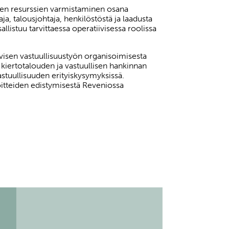
ävien resurssien varmistaminen osana
, talousjohtaja, henkilöstöstä ja laadusta
llistuu tarvittaessa operatiivisessa roolissa
ivisen vastuullisuustyön organisoimisesta
 kiertotalouden ja vastuullisen hankinnan
astuullisuuden erityiskysymyksissä.
oitteiden edistymisestä Reveniossa