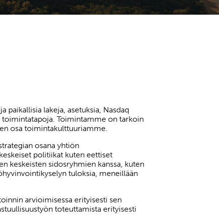
paikallisia lakeja, asetuksia, Nasdaq
uja toimintatapoja. Toimintamme on tarkoin
linen osa toimintakulttuuriamme.
sstrategian osana yhtiön
eskeiset politiikat kuten eettiset
seen keskeisten sidosryhmien kanssa, kuten
yöhyvinvointikyselyn tuloksia, meneillään
oinnin arvioimisessa erityisesti sen
stuullisuustyön toteuttamista erityisesti