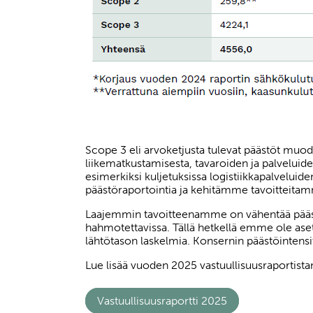
Scope 3 eli arvoketjusta tulevat päästöt m
liikematkustamisesta, tavaroiden ja palvel
esimerkiksi kuljetuksissa logistiikkapalvelu
päästöraportointia ja kehitämme tavoitteitam
Laajemmin tavoitteenamme on vähentää pääs
hahmotettavissa. Tällä hetkellä emme ole aset
lähtötason laskelmia. Konsernin päästöintens
Lue lisää vuoden 2025 vastuullisuusraportis
Vastuullisuusraportti 2025