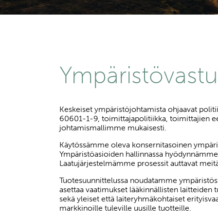
Ympäristövast
Keskeiset ympäristöjohtamista ohjaavat polit
60601-1-9, toimittajapolitiikka, toimittajien 
johtamismallimme mukaisesti.
Käytössämme oleva konsernitasoinen ympärist
Ympäristöasioiden hallinnassa hyödynnämme sert
Laatujärjestelmämme prosessit auttavat mei
Tuotesuunnittelussa noudatamme ympäristöst
asettaa vaatimukset lääkinnällisten laitteiden t
sekä yleiset että laiteryhmäkohtaiset erityisv
markkinoille tuleville uusille tuotteille.