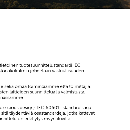
ietoinen tuotesuunnittelustandardi IEC
äristönäkökulmia johdetaan vastuullisuuden
ee sekä omaa toimintaamme että toimittajia.
en laitteiden suunnittelua ja valmistusta.
innassamme.
nscious design). IEC 60601 -standardisarja
a sitä täydentäviä osastandardeja, jotka kattavat
nnittelu on edellytys myyntiluville