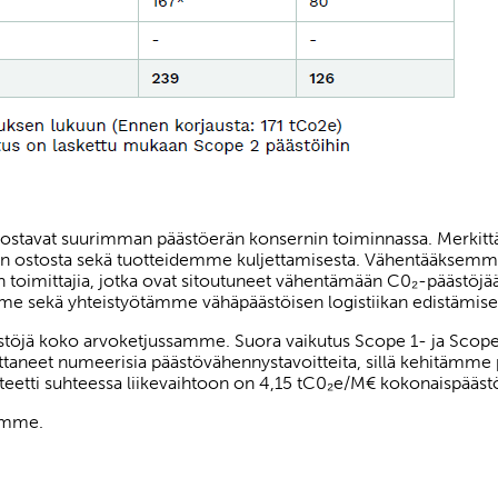
uodostavat suurimman päästöerän konsernin toiminnassa. Mer
uiden ostosta sekä tuotteidemme kuljettamisesta. Vähentääks
iden toimittajia, jotka ovat sitoutuneet vähentämään C0₂-pääst
me sekä yhteistyötämme vähäpäästöisen logistiikan edistämise
töjä koko arvoketjussamme. Suora vaikutus Scope 1- ja Scop
taneet numeerisia päästövähennystavoitteita, sillä kehitämme p
iteetti suhteessa liikevaihtoon on 4,15 tC0₂e/M€ kokonaispääs
tamme.