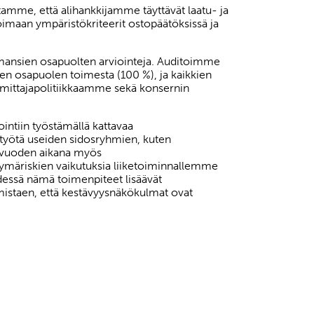
stamme, että alihankkijamme täyttävät laatu- ja
maan ympäristökriteerit ostopäätöksissä ja
mansien osapuolten arviointeja. Auditoimme
nnen osapuolen toimesta (100 %), ja kaikkien
toimittajapolitiikkaamme sekä konsernin
intiin työstämällä kattavaa
istyötä useiden sidosryhmien, kuten
tivuoden aikana myös
tymäriskien vaikutuksia liiketoiminnallemme
dessä nämä toimenpiteet lisäävät
rmistaen, että kestävyysnäkökulmat ovat