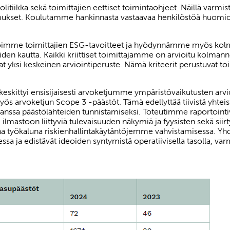
itiikka sekä toimittajien eettiset toimintaohjeet. Näillä varmi
ukset. Koulutamme hankinnasta vastaavaa henkilöstöä huomioi
mioimme toimittajien ESG-tavoitteet ja hyödynnämme myös kol
joiden kautta. Kaikki kriittiset toimittajamme on arvioitu kolma
vat yksi keskeinen arviointiperuste. Nämä kriteerit perustuvat 
skittyi ensisijaisesti arvoketjumme ympäristövaikutusten arvio
yös arvoketjun Scope 3 -päästöt. Tämä edellyttää tiivistä yhte
 kanssa päästölähteiden tunnistamiseksi. Toteutimme raportoin
astoon liittyviä tulevaisuuden näkymiä ja fyysisten sekä siir
na työkaluna riskienhallintakäytäntöjemme vahvistamisessa. Yh
ssa ja edistävät ideoiden syntymistä operatiivisella tasolla, va