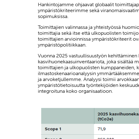
Hankintojamme ohjaavat globaalit toimittajapol
ympäristökriteerimme sekä viranomaisvaatim
sopimuksissa.
Toimittajien valinnassa ja yhteistyössä huo
toimittajia sekä itse että ulkopuolisten toimi
toimittajien arvioinnissa ympäristökriteerit o
ympäristöpolitiikkaan.
Vuonna 2025 vastuullisuustyön kehittäminen ke
kasvihuonekaasuinventaariota, joka sisältää m
toimittajien ja ulkopuolisten kumppaneiden,
ilmastoskenaarioanalyysin ymmärtääksemme ilm
ja arvoketjullemme. Analyysi toimii arvokkaa
ympäristötietoisuutta työntekijöiden keskuude
integroituna koko organisaatioon.