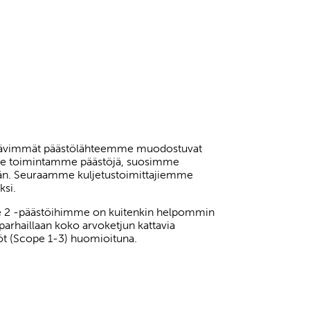
kittävimmät päästölähteemme muodostuvat
emme toimintamme päästöjä, suosimme
öjään. Seuraamme kuljetustoimittajiemme
ksi.
e 2 -päästöihimme on kuitenkin helpommin
arhaillaan koko arvoketjun kattavia
töt (Scope 1-3) huomioituna.