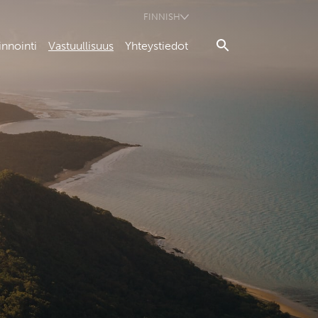
FINNISH
innointi
Vastuullisuus
Yhteystiedot