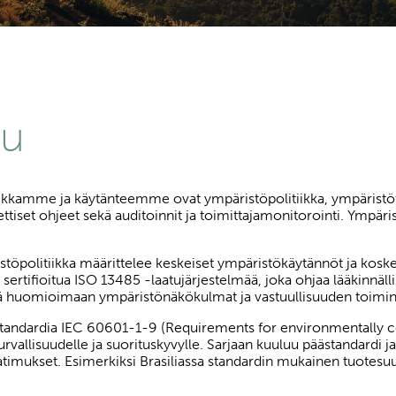
uu
iikkamme ja käytänteemme ovat ympäristöpolitiikka, ympäristöt
eettiset ohjeet sekä auditoinnit ja toimittajamonitorointi. Ymp
öpolitiikka määrittelee keskeiset ympäristökäytännöt ja kosk
ifioitua ISO 13485 -laatujärjestelmää, joka ohjaa lääkinnällist
tä huomioimaan ympäristönäkökulmat ja vastuullisuuden toim
andardia IEC 60601-1-9 (Requirements for environmentally co
urvallisuudelle ja suorituskyvylle. Sarjaan kuuluu päästandardi j
aatimukset. Esimerkiksi Brasiliassa standardin mukainen tuotesuu