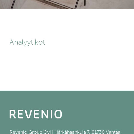
Analyytikot
Revenio Group Oyj | Härkähaankuja 7, 01730 Vantaa