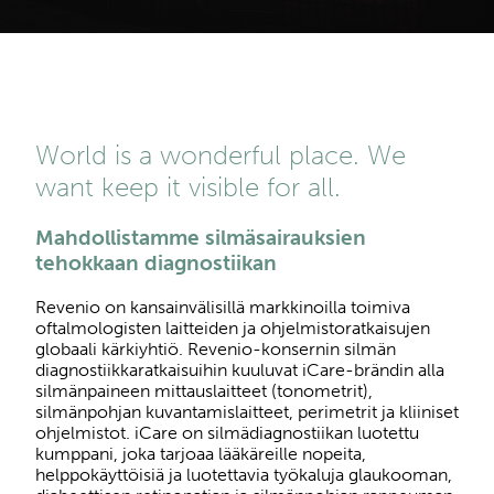
World is a wonderful place. We
want keep it visible for all.
Mahdollistamme silmäsairauksien
tehokkaan diagnostiikan
Revenio on kansainvälisillä markkinoilla toimiva
oftalmologisten laitteiden ja ohjelmistoratkaisujen
globaali kärkiyhtiö. Revenio-konsernin silmän
diagnostiikkaratkaisuihin kuuluvat iCare-brändin alla
silmänpaineen mittauslaitteet (tonometrit),
silmänpohjan kuvantamislaitteet, perimetrit ja kliiniset
ohjelmistot. iCare on silmädiagnostiikan luotettu
kumppani, joka tarjoaa lääkäreille nopeita,
helppokäyttöisiä ja luotettavia työkaluja glaukooman,