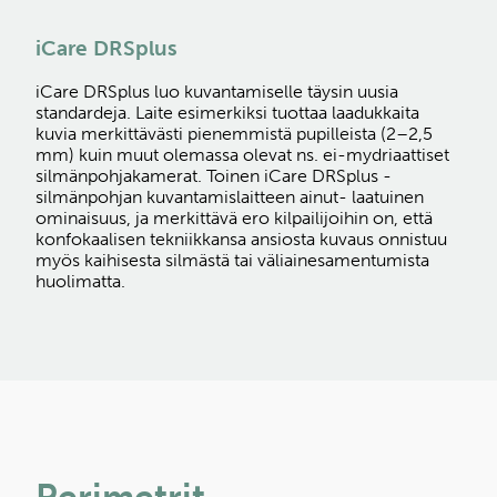
iCare DRSplus
iCare DRSplus luo kuvantamiselle täysin uusia
standardeja. Laite esimerkiksi tuottaa laadukkaita
kuvia merkittävästi pienemmistä pupilleista (2–2,5
mm) kuin muut olemassa olevat ns. ei-mydriaattiset
silmänpohjakamerat. Toinen iCare DRSplus -
silmänpohjan kuvantamislaitteen ainut- laatuinen
ominaisuus, ja merkittävä ero kilpailijoihin on, että
konfokaalisen tekniikkansa ansiosta kuvaus onnistuu
myös kaihisesta silmästä tai väliainesamentumista
huolimatta.
Perimetrit