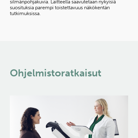
silmänpohjakuvia. Laitteella saavutetaan nykyisiä
suosituksia parempi toistettavuus näkökentän
tutkimuksissa.
Ohjelmistoratkaisut