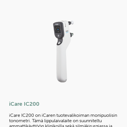
iCare IC200
iCare IC200 on iCaren tuotevalikoiman monipuolisin
tonometri. Tämä lippulaivalaite on suunniteltu
ammattikäyttöön klinikoilla sekä silmäkirurgiassa ja