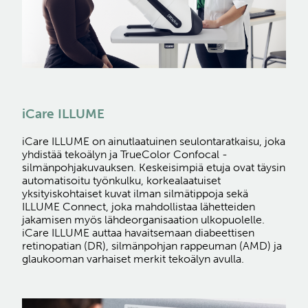
iCare ILLUME
iCare ILLUME on ainutlaatuinen seulontaratkaisu, joka
yhdistää tekoälyn ja TrueColor Confocal -
silmänpohjakuvauksen. Keskeisimpiä etuja ovat täysin
automatisoitu työnkulku, korkealaatuiset
yksityiskohtaiset kuvat ilman silmätippoja sekä
ILLUME Connect, joka mahdollistaa lähetteiden
jakamisen myös lähdeorganisaation ulkopuolelle.
iCare ILLUME auttaa havaitsemaan diabeettisen
retinopatian (DR), silmänpohjan rappeuman (AMD) ja
glaukooman varhaiset merkit tekoälyn avulla.