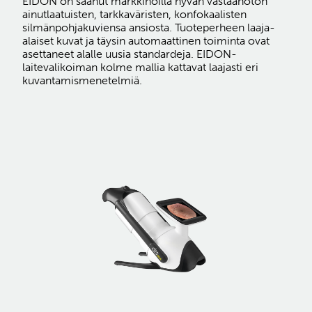
EIDON on saanut markkinoilla hyvän vastaanoton
ainutlaatuisten, tarkkaväristen, konfokaalisten
silmänpohjakuviensa ansiosta. Tuoteperheen laaja-
alaiset kuvat ja täysin automaattinen toiminta ovat
asettaneet alalle uusia standardeja. EIDON-
laitevalikoiman kolme mallia kattavat laajasti eri
kuvantamismenetelmiä.