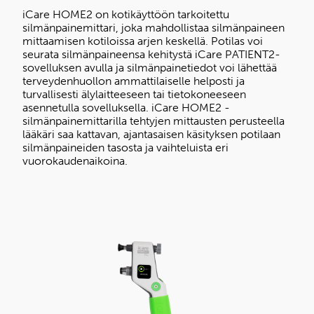
iCare HOME2 on kotikäyttöön tarkoitettu
silmänpainemittari, joka mahdollistaa silmänpaineen
mittaamisen kotiloissa arjen keskellä. Potilas voi
seurata silmänpaineensa kehitystä iCare PATIENT2-
sovelluksen avulla ja silmänpainetiedot voi lähettää
terveydenhuollon ammattilaiselle helposti ja
turvallisesti älylaitteeseen tai tietokoneeseen
asennetulla sovelluksella. iCare HOME2 -
silmänpainemittarilla tehtyjen mittausten perusteella
lääkäri saa kattavan, ajantasaisen käsityksen potilaan
silmänpaineiden tasosta ja vaihteluista eri
vuorokaudenaikoina.