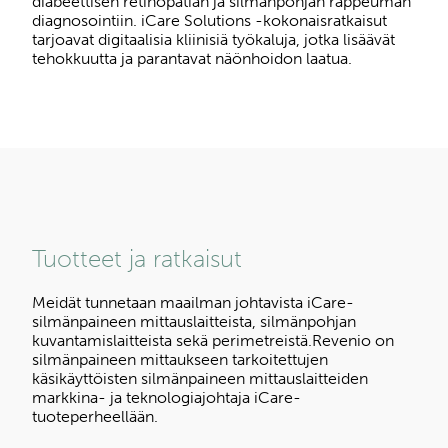
diabeettisen retinopatian ja silmänpohjan rappeuman
diagnosointiin. iCare Solutions -kokonaisratkaisut
tarjoavat digitaalisia kliinisiä työkaluja, jotka lisäävät
tehokkuutta ja parantavat näönhoidon laatua.
Tuotteet ja ratkaisut
Meidät tunnetaan maailman johtavista iCare-
silmänpaineen mittauslaitteista, silmänpohjan
kuvantamislaitteista sekä perimetreistä.Revenio on
silmänpaineen mittaukseen tarkoitettujen
käsikäyttöisten silmänpaineen mittauslaitteiden
markkina- ja teknologiajohtaja iCare-
tuoteperheellään.