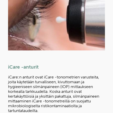
iCare -anturit
iCare:n anturit ovat iCare -tonometrien varusteita,
joita käytetään turvalliseen, kivuttomaan ja
hygieeniseen silmänpaineen (IOP) mittaukseen
korkealla tarkkuudella. Koska anturit ovat
kertakäyttöisiä ja yksittäin pakattuja, silmänpaineen
mittaaminen iCare -tonometreillä on suojattu
mikrobiologiselta ristikontaminaatiolta ja
tartuntataudeilta.