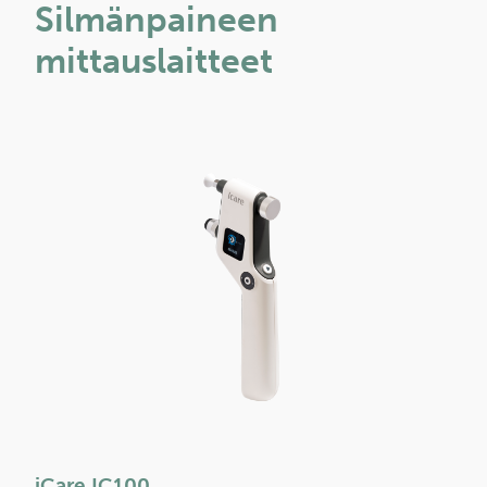
Silmänpaineen
mittauslaitteet
iCare IC100